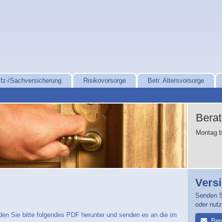
fz-/Sachversicherung
Risikovorsorge
Betr. Altersvorsorge
Bera
Montag b
Vers
Senden S
oder nut
en Sie bitte folgendes PDF herunter und senden es an die im
Ber