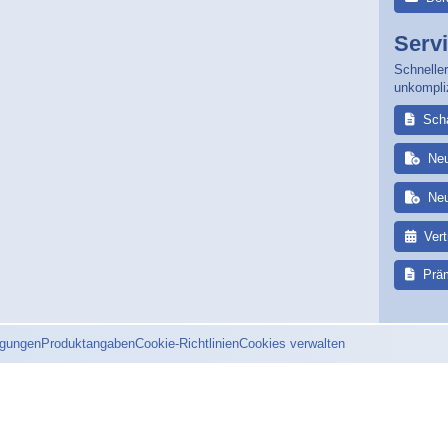
Serv
Schneller
unkompli
Sch
Ne
Ne
Ver
Prä
ngungen
Produktangaben
Cookie-Richtlinien
Cookies verwalten