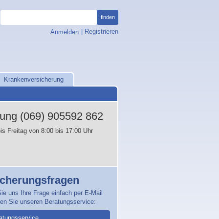
finden
, öffnet Anmeldefenster
|
Registrieren
Anmelden
Krankenversicherung
tung
(069) 905592 862
is Freitag von 8:00 bis 17:00 Uhr
icherungsfragen
ie uns Ihre Frage einfach per E-Mail
zen Sie unseren Beratungsservice:
atungsservice