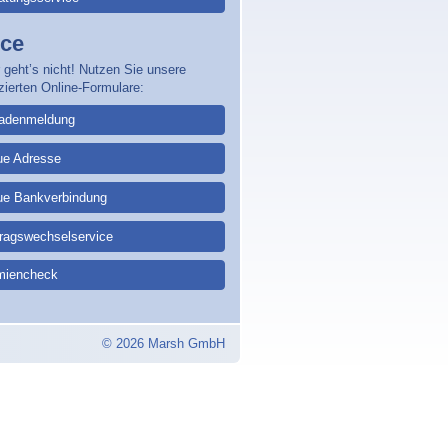
ice
 geht’s nicht! Nutzen Sie unsere
zierten Online-Formulare:
adenmeldung
ue Adresse
ue Bankverbindung
tragswechselservice
miencheck
© 2026 Marsh GmbH