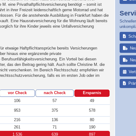
 M. eine Privathaftpflichtversicherung benötigt – somit ist
rt in ihrer Freizeit leidenschaftlich gerne Motorrad und hat
Serv
lossen. Für die anstehende Ausbildung in Frankfurt haben die
auft. Eine Hausratversicherung für die Wohnung läuft bereits
Schneller
orglich für ihre Kinder jeweils eine Unfallversicherung
unkompli
Sch
für etwaige Haftpflichtansprüche bereits Versicherungen
Ne
ber hinaus eine ergänzende private
Berufsunfähigkeitsversicherung. Ein Vorteil bei diesen
Ne
ter, das den Beitrag gering hält. Auch sollte Christine M. die
 nicht verschenken. Im Bereich Rechtsschutz empfehlen wir
Ver
rechtsschutzversicherung, falls es im ersten Job oder im
Prä
vor Check
nach Check
Ersparnis
106
57
49
953
375
578
216
136
80
261
71
190
1.536
639
897