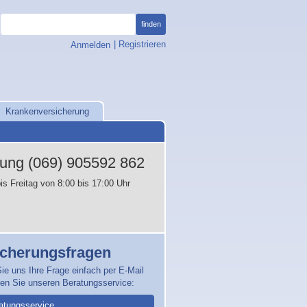
finden
, öffnet Anmeldefenster
|
Registrieren
Anmelden
Krankenversicherung
tung
(069) 905592 862
is Freitag von 8:00 bis 17:00 Uhr
icherungsfragen
ie uns Ihre Frage einfach per E-Mail
zen Sie unseren Beratungsservice:
atungsservice