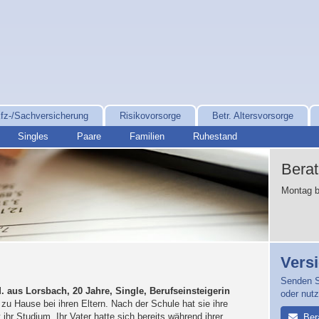
fz-/Sachversicherung
Risikovorsorge
Betr. Altersvorsorge
Singles
Paare
Familien
Ruhestand
Bera
Montag b
Vers
Senden S
. aus Lorsbach, 20 Jahre, Single, Berufseinsteigerin
oder nut
 zu Hause bei ihren Eltern. Nach der Schule hat sie ihre
hr Studium. Ihr Vater hatte sich bereits während ihrer
Ber