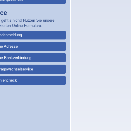
ice
 geht’s nicht! Nutzen Sie unsere
zierten Online-Formulare:
adenmeldung
ue Adresse
ue Bankverbindung
tragswechselservice
miencheck