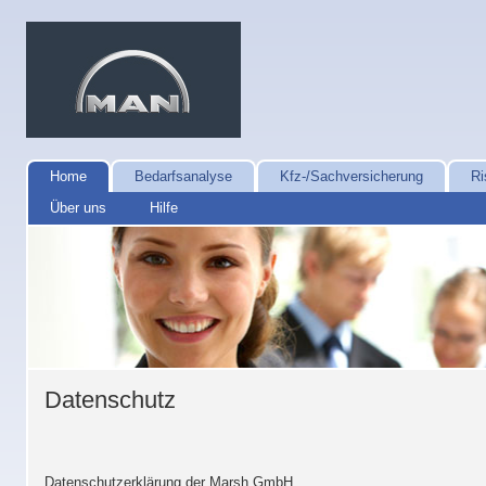
Home
Bedarfsanalyse
Kfz-/Sachversicherung
Ri
Über uns
Hilfe
Datenschutz
Datenschutzerklärung der Marsh GmbH